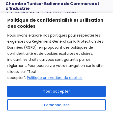
Chambre Tuniso-Italienne de Commerce et
d’Industrie
Rue Ibn Khaldoun, Tunis 1004, Tunisie
Politique de confidentialité et utilisation
Tel.
+216 71 239 123
des cookies
Email:
sg@ctici.org.tn
Nous avons élaboré nos politiques pour respecter les
Comité des Italiens à l’Étranger
exigences du Règlement Général sur la Protection des
RUE DE SYRIE Imm.le Epi Center (Bloc C)
Données (RGPD), en proposant des politiques de
1002 Tunisi – Tunisia
confidentialité et de cookies explicites et claires,
Email:
segreteria@comitestunisia.com
incluant les droits qui vous sont garantis par ce
règlement. Pour poursuivre votre navigation sur le site,
Signalements Techniques Annuaire:
cliquez sur "Tout
admin@annuarioimpreseitaliatunisia.com
accepter".
Politique en matière de cookies
Tout accepter
Personnaliser
©2024 – Conçu et Réalisé par
AMEC –