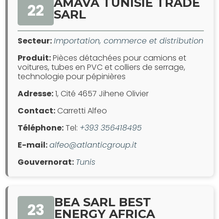
AMAVA TUNISIE TRADE
22
SARL
Secteur:
Importation, commerce et distribution
Produit:
Pièces détachées pour camions et
voitures, tubes en PVC et colliers de serrage,
technologie pour pépinières
Adresse:
1, Cité 4657 Jihene Olivier
Contact:
Carretti Alfeo
Téléphone:
Tel:
+393 356418495
E-mail:
alfeo@atlanticgroup.it
Gouvernorat:
Tunis
BEA SARL BEST
23
ENERGY AFRICA