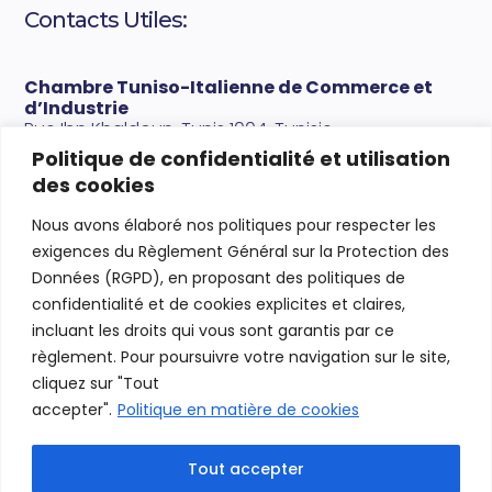
Contacts Utiles:
Chambre Tuniso-Italienne de Commerce et
d’Industrie
Rue Ibn Khaldoun, Tunis 1004, Tunisie
Politique de confidentialité et utilisation
Tel.
+216 71 239 123
des cookies
Email:
sg@ctici.org.tn
Nous avons élaboré nos politiques pour respecter les
Comité des Italiens à l’Étranger
exigences du Règlement Général sur la Protection des
RUE DE SYRIE Imm.le Epi Center (Bloc C)
Données (RGPD), en proposant des politiques de
1002 Tunisi – Tunisia
confidentialité et de cookies explicites et claires,
Email:
segreteria@comitestunisia.com
incluant les droits qui vous sont garantis par ce
règlement. Pour poursuivre votre navigation sur le site,
Signalements Techniques Annuaire:
cliquez sur "Tout
admin@annuarioimpreseitaliatunisia.com
accepter".
Politique en matière de cookies
Tout accepter